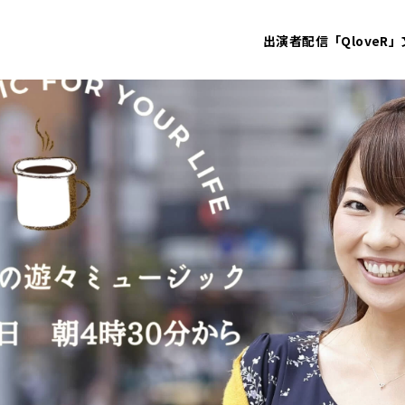
出演者
配信「QloveR」