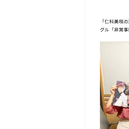
「仁科美咲の
グル「非常事