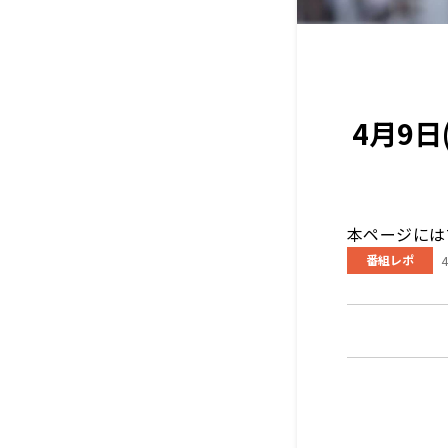
4月9
本ページには
番組レポ
4