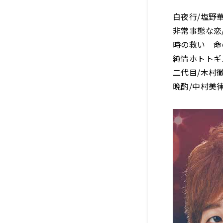
白夜行/塩野
非常事態な恋
時の救い 命
純情ホトトギ
二代目/木村
晩酌/中村美