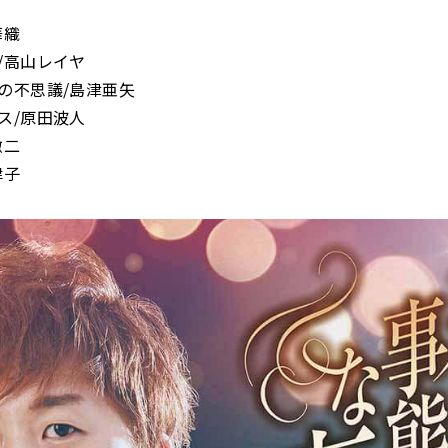
華織
/高山レイヤ
の不思議/島津亜矢
ス/原田波人
徹二
律子