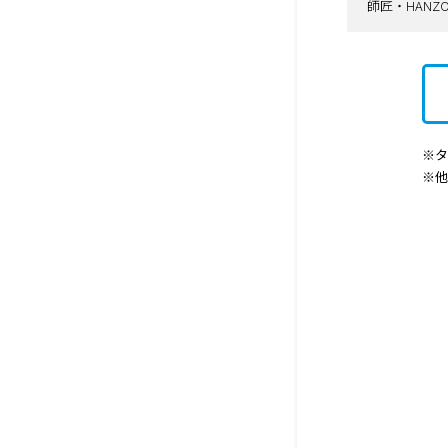
師匠・HAN
※タ
※