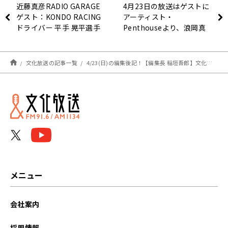
近藤真彦RADIO GARAGE
4月23日の放送はゲストに
ゲスト：KONDO RACING
アーティスト・
ドライバー 平手 晃平選手
Penthouseより、浪岡真
②
太郎さんと大原拓真さんが
登場！会社員と音楽両立の
秘訣は！？『アインシュタ
文化放送の記事一覧
4/23(日)の編集後記！【編集長 稲垣吾郎】文化放送
イン・山崎紘菜
Heat&Heart!』
メニュー
会社案内
採用情報