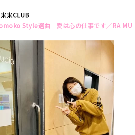
ズ
米米CLUB
 Momoko Style選曲 愛は心の仕事です／RA MU