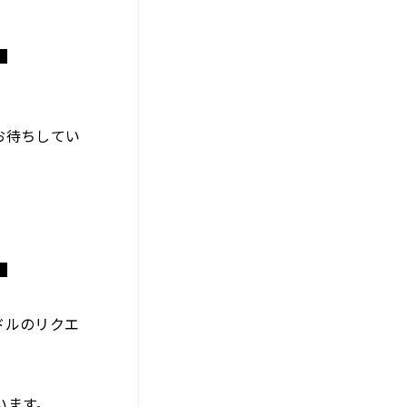
■
お待ちしてい
■
ドルのリクエ
います。