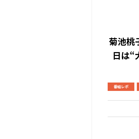
菊池桃
日は“
番組レポ