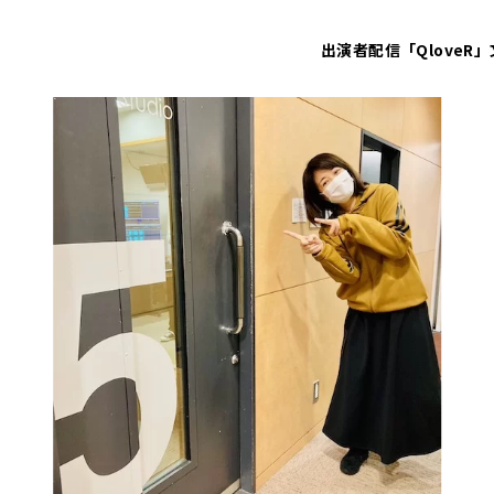
出演者
配信「QloveR」