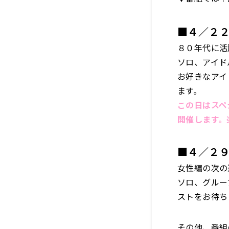
■４／２２
８０年代に活
ソロ、アイド
お好きなアイ
ます。
この日はスペ
開催します。
■４／２９
女性編の次の
ソロ、グルー
ストをお待ち
その他、番組