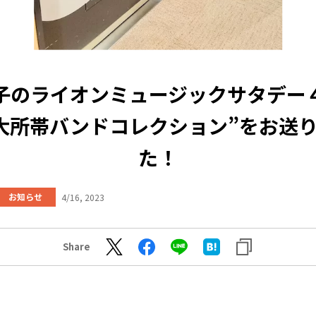
子のライオンミュージックサタデー
大所帯バンドコレクション”をお送
た！
お知らせ
4/16, 2023
Share