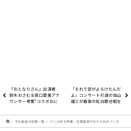
『おとなりさん』出演者
「それで足がよろけたんだ
鈴木おさむ＆坂口愛美アナ
よ」コンサート引退の加山
ウンサー考案“コラボおに
雄三が最後の紅白歌合戦を
ぎり” 大好評につき４月末
語る
まで販売期間延長決定！
文化放送の記事一覧
パン大好き声優・花澤香菜がおすすめのパンをアルピー平子に紹介！