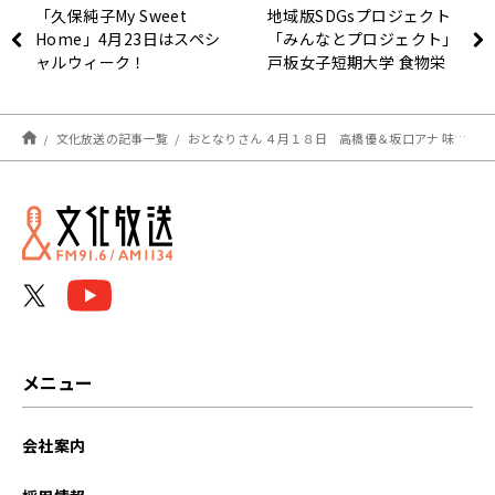
「久保純子My Sweet
地域版SDGsプロジェクト
Home」4月23日はスペシ
「みんなとプロジェクト」
ャルウィーク！
戸板女子短期大学 食物栄
養科 新一年生も参加し、
メニュー開発へ
文化放送の記事一覧
おとなりさん ４月１８日 高橋優＆坂口アナ 味噌汁発表会！
メニュー
会社案内