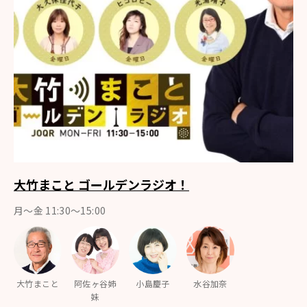
大竹まこと ゴールデンラジオ！
月〜金 11:30～15:00
大竹まこと
阿佐ヶ谷姉
小島慶子
水谷加奈
妹