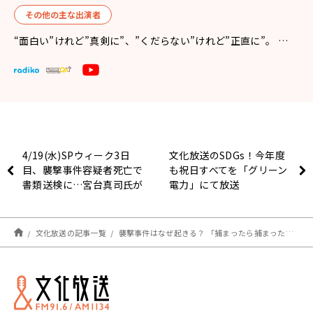
その他の主な出演者
“面白い”けれど”真剣に”、”くだらない”けれど”正直に”。 …
4/19(水)SPウィーク3日
文化放送のSDGs！今年度
目、襲撃事件容疑者死亡で
も祝日すべてを「グリーン
書類送検に…宮台真司氏が
電力」にて放送
スタジオに登場、今の心境
は…？
文化放送の記事一覧
襲撃事件はなぜ起きる？ 「捕まったら捕まったでいい」という感覚が原因!?