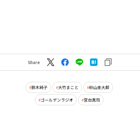
Share
鈴木純子
大竹まこと
砂山圭大郎
ゴールデンラジオ
宮台真司