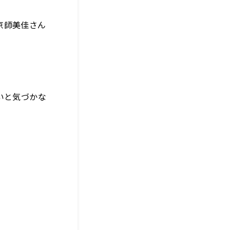
京師美佳さん
いと気づかな
。