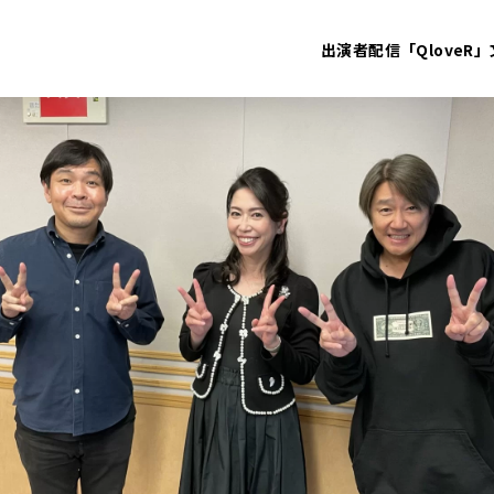
出演者
配信「QloveR」