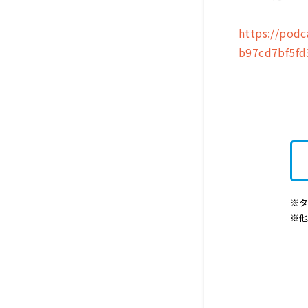
https://podc
b97cd7bf5fd
※タ
※