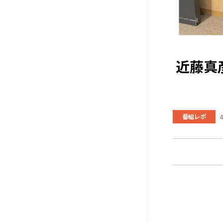
近藤真彦
番組レポ
4