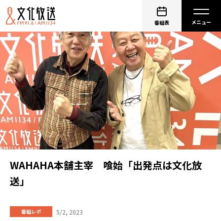
番組表
WAHAHA本舗主宰 喰始「出発点は文化放
送」
5/2, 2023
番組レポ