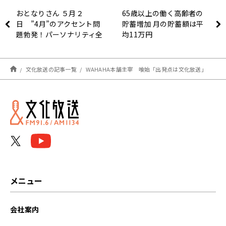
おとなりさん ５月２
65歳以上の働く高齢者の
日 ”4月”のアクセント問
貯蓄増加 月の貯蓄額は平
題勃発！パーソナリティ全
均11万円
曜日間違っている!?
文化放送の記事一覧
WAHAHA本舗主宰 喰始「出発点は文化放送」
メニュー
会社案内