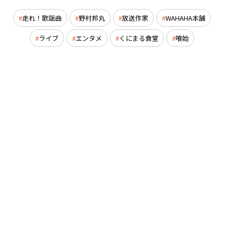
走れ！歌謡曲
野村邦丸
放送作家
WAHAHA本舗
ライブ
エンタメ
くにまる食堂
喰始