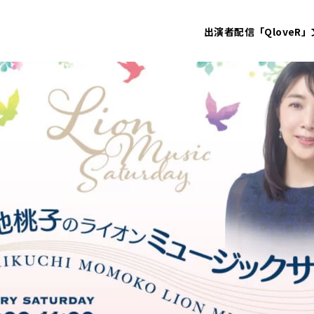
出演者
配信「QloveR」