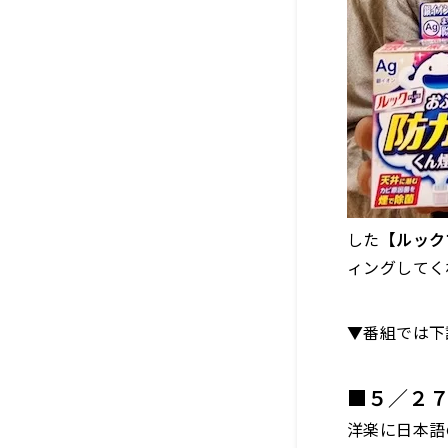
した
【ルック
ィングしてく
▼番組では下
■５／２７
洋楽に日本語