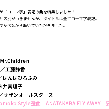
が「ローマ字」表記の曲を特集しました！
と区別がつきませんが、タイトルは全てローマ字表記。
浮かべながら聴いていただきました。
r.Children
TSU／工藤静香
KO／ばんばひろふみ
永井真理子
MI／サザンオールスターズ
Momoko Style選曲 ANATAKARA FLY AWAY