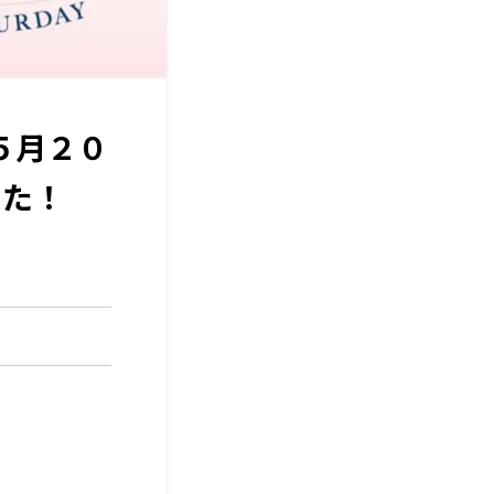
５月２０
した！