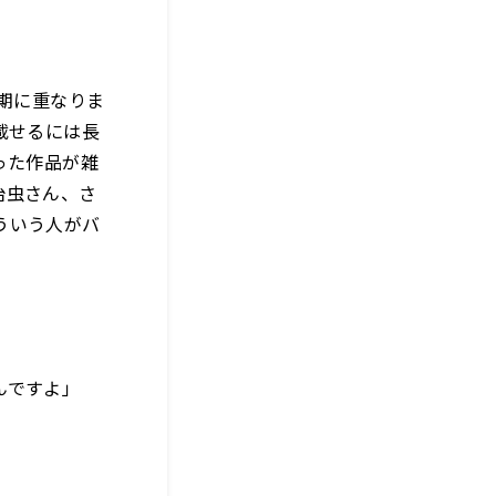
時期に重なりま
載せるには長
った作品が雑
治虫さん、さ
ういう人がバ
んですよ」