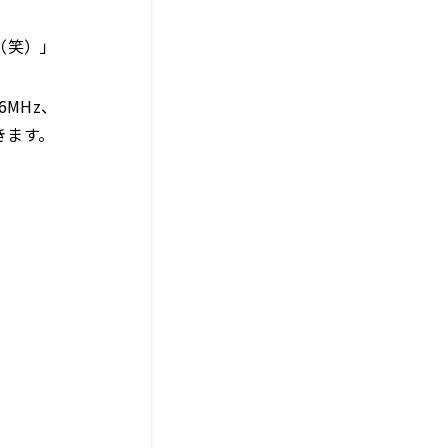
（笑）」
6MHz、
きます。