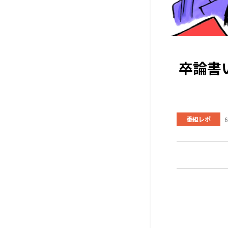
卒論書
番組レポ
6