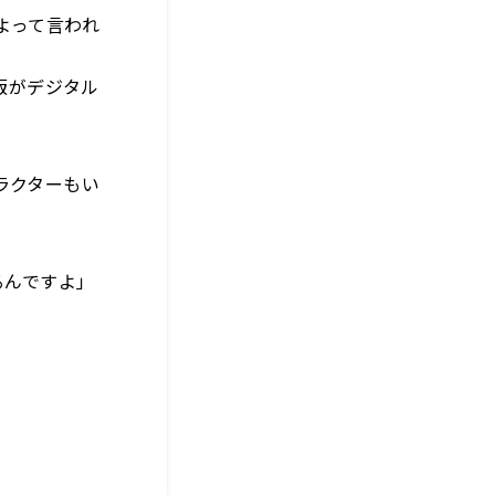
よって言われ
の
版がデジタル
」
ラクターもい
るんですよ」