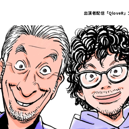
出演者
配信「QloveR」