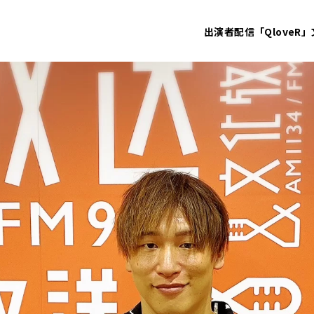
出演者
配信「QloveR」