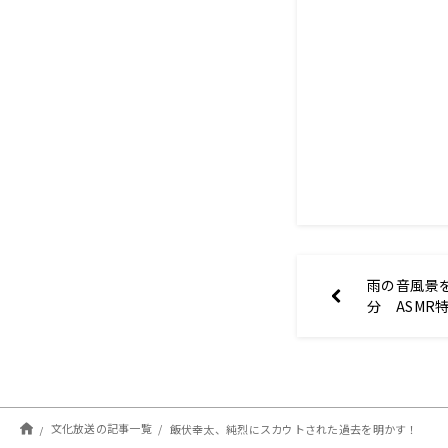
雨の音風景
分 ASMR
り特番～』6
文化放送の記事一覧
飯伏幸太、純烈にスカウトされた過去を明かす！