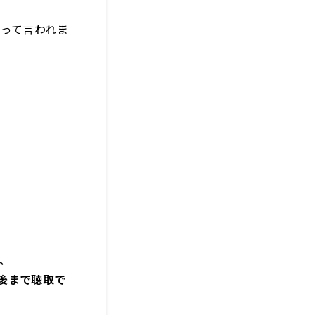
？って言われま
z、
週間後まで聴取で