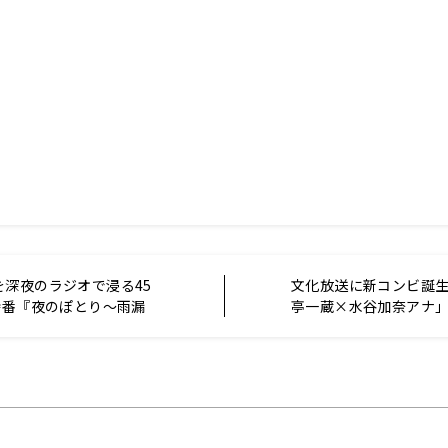
を深夜のラジオで浸る45
文化放送に新コンビ誕
特番『夜のぽとり～雨漏
亭一蔵×水谷加奈アナ
/11（日）26時から放送