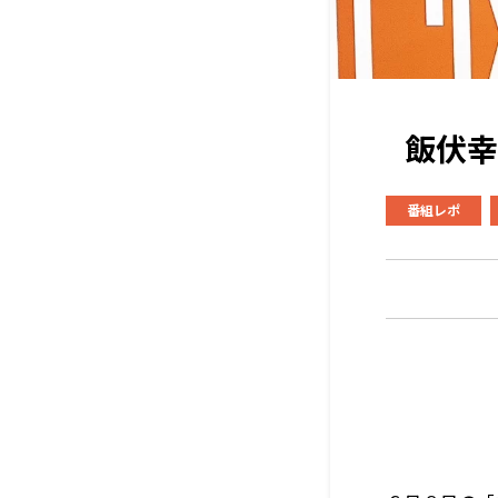
飯伏幸
番組レポ