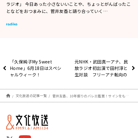
ラジオ」 今日あった小さないいことや、ちょっとがんばったこ
となどをおつまみに、菅井友香と語り合っていく…
「久保純子My Sweet
元NHK・武田真一アナ、民
Home」6月18日はスペシ
放ラジオ初出演で田村淳と
ャルウィーク！
生対談 フリーアナ転向の
決意とギャップ、人気アナ
の気になる素顔と本音と
は？『NewsCLUB』
文化放送の記事一覧
菅井友香、10年振りのバレエ鑑賞！サインをもらうも…「まさかこんなに緊張するものとは」
6/17（土）生放送