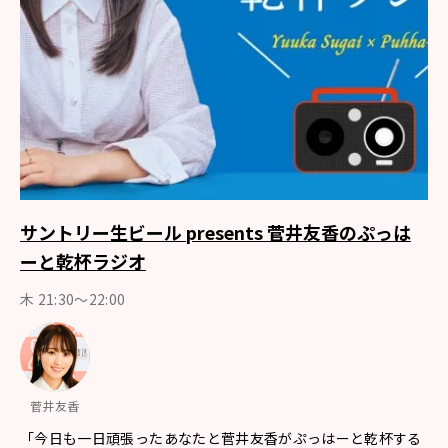
サントリー生ビール presents 菅井友香のぷっは
ーと乾杯ラジオ
木 21:30～22:00
菅井友香
「今日も一日頑張ったあなたと菅井友香がぷっはーと乾杯する