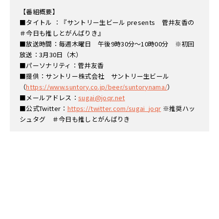
【番組概要】
■タイトル ：『サントリー生ビール presents 菅井友香の
＃今日も推しとがんばりき』
■放送時間：毎週木曜日 午後9時30分～10時00分 ※初回
放送：3月30日（木）
■パーソナリティ：菅井友香
■提供：サントリー株式会社 サントリー生ビール
（
https://www.suntory.co.jp/beer/suntorynama/
）
■メールアドレス：
sugai@joqr.net
■公式Twitter：
https://twitter.com/sugai_joqr
※推奨ハッ
シュタグ ＃今日も推しとがんばりき