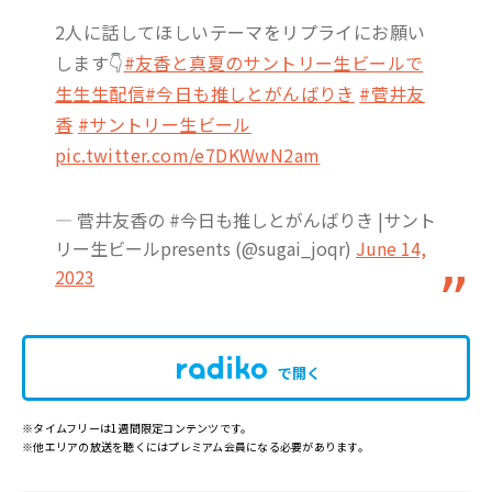
2人に話してほしいテーマをリプライにお願い
します👇
#友香と真夏のサントリー生ビールで
生生生配信
#今日も推しとがんばりき
#菅井友
香
#サントリー生ビール
pic.twitter.com/e7DKWwN2am
— 菅井友香の #今日も推しとがんばりき |サント
リー生ビールpresents (@sugai_joqr)
June 14,
2023
で開く
※タイムフリーは1週間限定コンテンツです。
※他エリアの放送を聴くにはプレミアム会員になる必要があります。