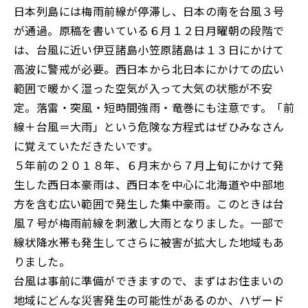
日本列島には梅雨前線が停滞し、日本の南を台風３号
が通過。原稿を書いている６月１２日月曜朝の段階で
は、台風に近い伊豆諸島小笠原諸島は１３日にかけて
高波に警戒が必要。西日本から北日本にかけての広い
範囲で暖かく湿った空気が入って大気の状態が不安
定。落雷・突風・短時間強雨・竜巻にも注意です。「前
線＋台風＝大雨」という危険な方程式はぜひみなさん
に覚えていただきたいです。
５年前の２０１８年、６月末から７月上旬にかけて発
生した西日本豪雨は、西日本を中心に北海道や中部地
方を含む広い範囲で発生した集中豪雨。このときは台
風７号が梅雨前線を刺激し大雨となりました。一部で
線状降水帯も発生してさらに被害が拡大した地域もあ
りました。
台風は事前に準備ができますので、まずはお住まいの
地域にどんな災害発生の可能性があるのか、ハザード