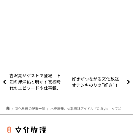
吉沢亮がゲストで登場 旧
好きがつながる文化放送
知の岸洋佑と明かす高校時
オテンキのりの”好き”！
代のエピソードや仕事観、
飛び出す本音トーク！『岸
洋佑のイジンデンシン』7
月9日(日)・16日(日) 放
文化放送の記事一覧
木更津発、仏恥義理アイドル「C-Style」ってどんなグループ？
送！