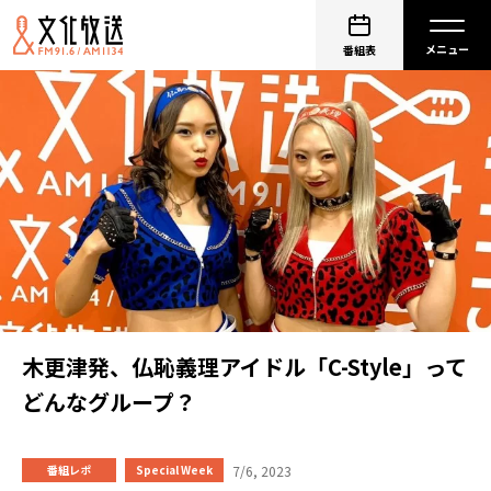
番組表
木更津発、仏恥義理アイドル「C-Style」って
どんなグループ？
7/6, 2023
番組レポ
Special Week