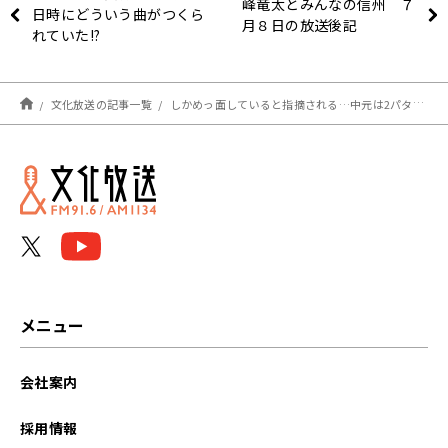
峰竜太とみんなの信州 ７
日時にどういう曲がつくら
月８日の放送後記
れていた!?
文化放送の記事一覧
しかめっ面していると指摘される…中元は2パターンの理由を分析「よく笑ってる人の方が印象はいい」
メニュー
会社案内
採用情報