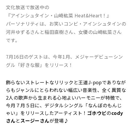
文化放送で放送中の
『アインシュタイン・山崎紘菜 Heat&Heart！』
パーソナリティは、お笑いコンビ・アインシュタインの
河井ゆずるさんと稲田直樹さん、女優の山崎紘菜さん
です。
7月16日のゲストは、今年1月、メジャーデビューシン
グル「好きな服」をリリース！
飾らないストレートなリリックと王道J-popでありなが
らもジャンルにとらわれない幅広い音楽性、
全く異質な
2人の歌声から生まれる心地よいハーモニーが特徴で、
今月７月５日に、デジタルシングル「なんぼのもんじ
ゃい」をリリースしたアーティスト！
ゴホウビ
の
cody
さん
と
スージーさん
が登場♪