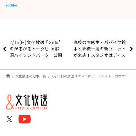
7/16(日)文化放送『Girls²
高校の同級生・パパイヤ鈴
のがるがるトーク!』in那
木と錦織一清の新ユニット
須ハイランドパーク 公開
が来店！スタジオはディス
収録内容に関するお知らせ
コの雰囲気一色に！
文化放送の記事一覧
7月16日の放送はゲストにアーティスト・ゴホウビより、ボーカル&ギターのcodyさんと、ボーカル&キーボードのスージーさんが登場！！『アインシュタイン・山崎紘菜 Heat&Heart!』