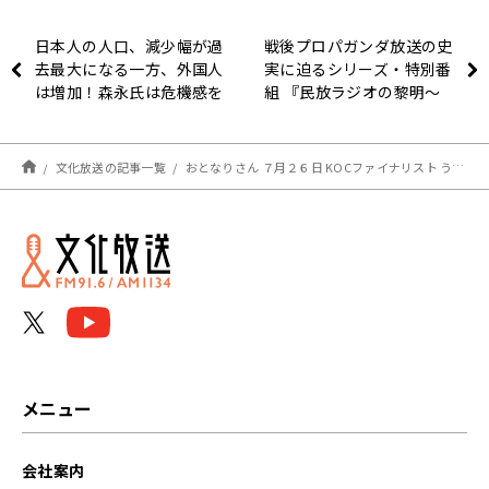
日本人の人口、減少幅が過
戦後プロパガンダ放送の史
去最大になる一方、外国人
実に迫るシリーズ・特別番
は増加！森永氏は危機感を
組 『民放ラジオの黎明～
募らせる。
Count Basie（カウント・
ベイシー） が聞こえる』 8
月3日（木）午後8時00分
文化放送の記事一覧
おとなりさん ７月２６日 KOCファイナリスト うるとらブギーズがコント生披露！
～放送
メニュー
会社案内