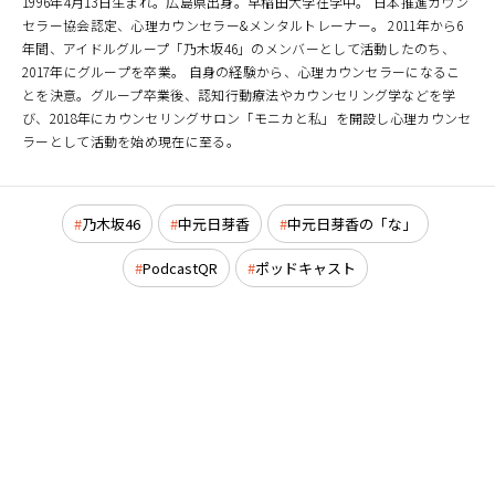
1996年4月13日生まれ。広島県出身。早稲田大学在学中。 日本推進カウン
セラー協会認定、心理カウンセラー&メンタルトレーナー。 2011年から6
年間、アイドルグループ「乃木坂46」のメンバーとして活動したのち、
2017年にグループを卒業。 自身の経験から、心理カウンセラーになるこ
とを決意。グループ卒業後、認知行動療法やカウンセリング学などを学
び、2018年にカウンセリングサロン「モニカと私」を開設し心理カウンセ
ラーとして活動を始め現在に至る。
乃木坂46
中元日芽香
中元日芽香の「な」
PodcastQR
ポッドキャスト