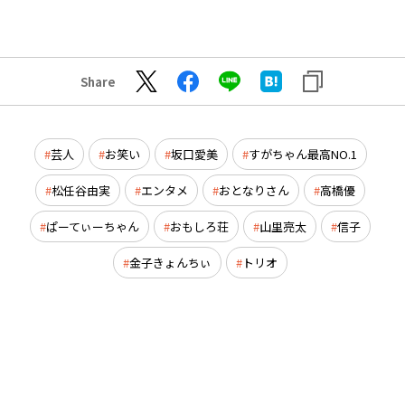
Share
芸人
お笑い
坂口愛美
すがちゃん最高NO.1
松任谷由実
エンタメ
おとなりさん
高橋優
ぱーてぃーちゃん
おもしろ荘
山里亮太
信子
金子きょんちぃ
トリオ