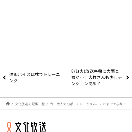
8/1(火)放送序盤に大雨と
達郎ボイスは枕でトレーニ
雷が…！大竹さんも少しテ
ング
ンション高め？
文化放送の記事一覧
今、大人気のぱーてぃーちゃん、これまでで忘れられなかった仕事を語る！