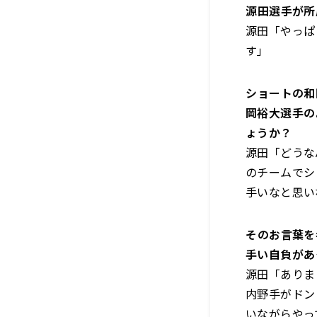
――源田選手
源田「やっぱ
す」
――ショート
岡裕大選手の
ょうか？
源田「どうな
のチームでシ
手いなと思い
――そのお言
手い自負があ
源田「ありま
内野手がドン
いながらやっ