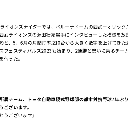
のライオンズナイターでは、ベルーナドームの西武－オリックス
西武ライオンズの源田壮亮選手にインタビューした模様を放
309と、5、6月の月間打率.210台から大きく数字を上げてきた
ズフェスティバルズ2023も始まり、2連勝と勢いに乗るチー
を伺った。
前の所属チーム、トヨタ自動車硬式野球部の都市対抗野球7年ぶ
うございます。
とうございます」