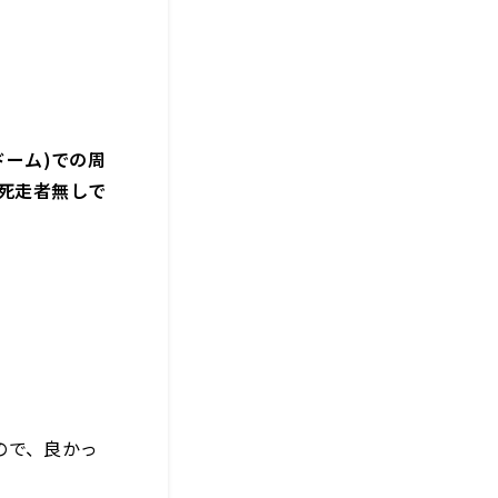
ドーム)での周
1死走者無しで
ので、良かっ