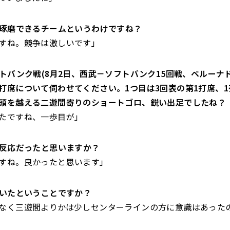
切磋琢磨できるチームというわけですね？
すね。競争は激しいです」
ソフトバンク戦(8月2日、西武－ソフトバンク15回戦、ベルーナ
打席について伺わせてください。1つ目は3回表の第1打席、
頭を越える二遊間寄りのショートゴロ、鋭い出足でしたね？
たですね、一歩目が」
良い反応だったと思いますか？
すね。良かったと思います」
きていたということですか？
なく三遊間よりかは少しセンターラインの方に意識はあった