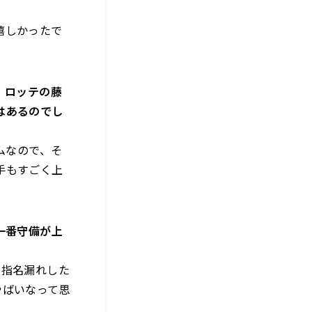
嬉しかったで
、ロッテの藤
はあるのでし
ムなので、そ
手もすごく上
一番守備が上
ロ指名漏れした
やばいなって思