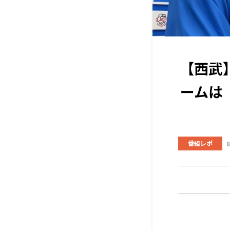
【西武
ームは
番組レポ
8