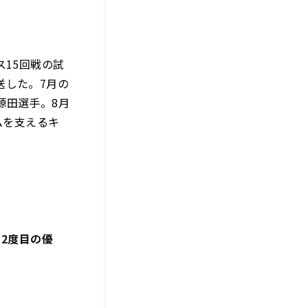
15回戦の試
送した。7月の
源田選手。8月
ムを支えるキ
り2度目の優