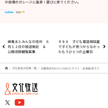
の自慢のガレージに是非！遊びに来てください。
峰竜太とみんなの信州 ８
＃９８ 子ども電話相談室
月１２日の放送後記 ＆
で子どもが見つからなかっ
公開収録観覧募集
たもうひとつの土曜日
文化放送の記事一覧
近藤真彦RADIO GARAGE ゲスト：金魚娘 游子さん②