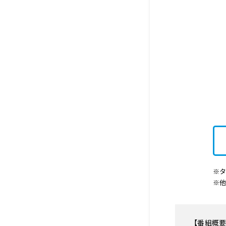
※タ
※
【番組概