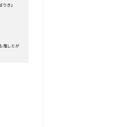
んばりき』
）
も推しとが