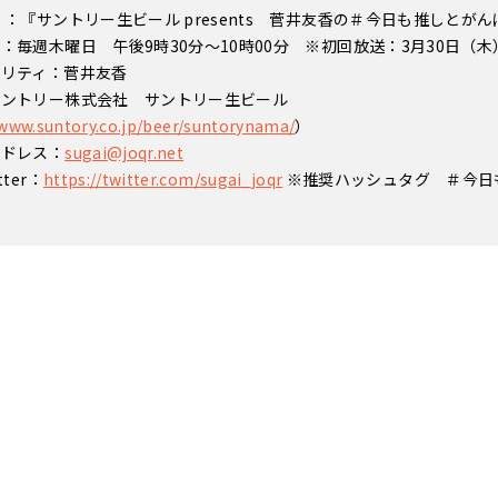
 ：『サントリー生ビール presents 菅井友香の＃今日も推しとが
：毎週木曜日 午後9時30分～10時00分 ※初回放送：3月30日（木
ナリティ：菅井友香
サントリー株式会社 サントリー生ビール
/www.suntory.co.jp/beer/suntorynama/
）
アドレス：
sugai@joqr.net
ter：
https://twitter.com/sugai_joqr
※推奨ハッシュタグ ＃今日