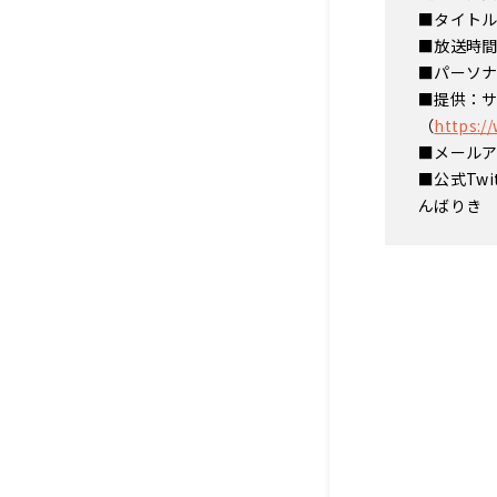
■タイトル
■放送時間
■パーソ
■提供：
（
https:/
■メール
■公式Twit
んばりき