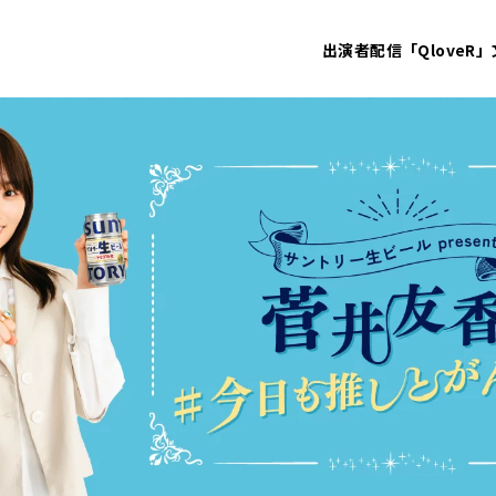
出演者
配信「QloveR」