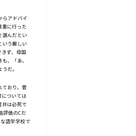
からアドバイ
慎重に行った
を選んだとい
という厳しい
できず、母国
井も、「あ、
ようだ。
れており、菅
業については
菅井は必死で
階評価のCだ
んな語学学校で