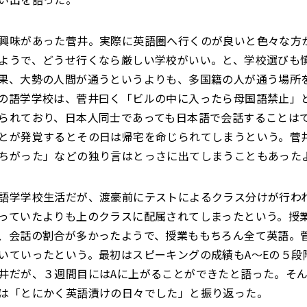
興味があった菅井。実際に英語圏へ行くのが良いと色々な方
ようで、どうせ行くなら厳しい学校がいい。と、学校選びも
果、大勢の人間が通うというよりも、多国籍の人が通う場所
の語学学校は、菅井曰く「ビルの中に入ったら母国語禁止」
られており、日本人同士であっても日本語で会話することは
とが発覚するとその日は帰宅を命じられてしまうという。菅
ちがった」などの独り言はとっさに出てしまうこともあった
語学学校生活だが、渡豪前にテストによるクラス分けが行わ
っていたよりも上のクラスに配属されてしまったという。授
、会話の割合が多かったようで、授業ももちろん全て英語。
いていったという。最初はスピーキングの成績もA～Eの５段
井だが、３週間目にはAに上がることができたと語った。そ
は「とにかく英語漬けの日々でした」と振り返った。