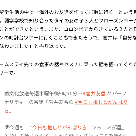
留学生活の中で「海外のお友達を作ってご飯に行く」という
。語学学校で知り合ったタイの女の子３人とフローズンヨー
ことができたという。また、コロンビアからきている２人と
ンの時計台ツアーに行くこともできたそうで、菅井は「自分
味わいました」と振り返った。
ームステイ先での食事の話やセスナに乗った話も語ってくれ
リーで。
📻文化放送毎週木曜午後9時30分〜
#菅井友香
がパーソ
ナリティーの番組『菅井友香の
#今日も推しとがんばり
き
』
🎥今週も『
#今日も推しとがんばりき
ツッコミ部屋』
と題して頂いたツイートから皆さんのツッコミを紹介し