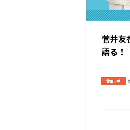
菅井友
語る！
番組レポ
8