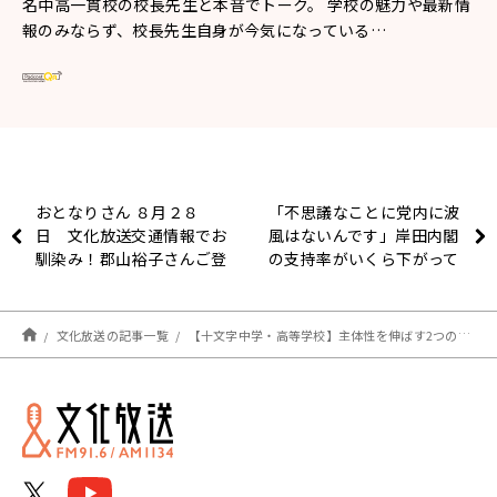
名中高一貫校の校長先生と本音でトーク。 学校の魅力や最新情
報のみならず、校長先生自身が今気になっている…
おとなりさん ８月２８
「不思議なことに党内に波
日 文化放送交通情報でお
風はないんです」岸田内閣
馴染み！郡山裕子さんご登
の支持率がいくら下がって
場！
も自民党が妙に静かなワケ
とは？
文化放送の記事一覧
【十文字中学・高等学校】主体性を伸ばす2つのコツ「興味関心の種まき」と「自分で決める」横尾 康治校長先生