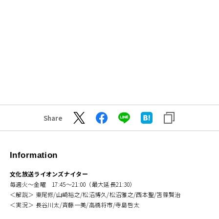
Share
Information
文化放送ライオンズナイター
毎週火～金曜 17:45～21:00（最大延長21:30）
＜解説＞ 東尾修/山崎裕之/松沼博久/松沼雅之/西本聖/笘篠賢治
＜実況＞ 長谷川太/斉藤一美/高橋将市/寺島啓太