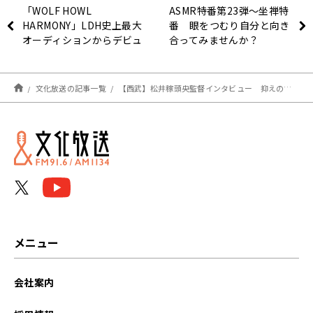
「WOLF HOWL
ASMR特番第23弾～坐禅特
HARMONY」LDH史上最大
番 眼をつむり自分と向き
オーディションからデビュ
合ってみませんか？
ーまでの道程
文化放送の記事一覧
【西武】松井稼頭央監督インタビュー 抑えの増田達至が緊急降板となっていたら「豆田で行く予定だった」
メニュー
会社案内