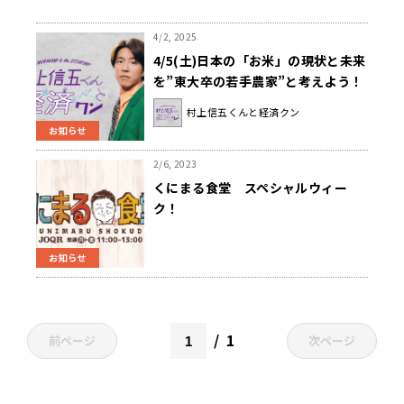
4/2, 2025
4/5(土)日本の「お米」の現状と未来
を”東大卒の若手農家”と考えよう！
『村上信五くんと経済クン』
村上信五くんと経済クン
お知らせ
2/6, 2023
くにまる食堂 スペシャルウィー
ク！
お知らせ
1
前ページ
次ページ