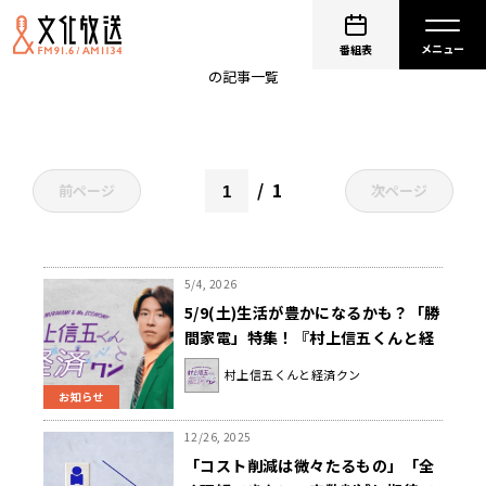
お米
番組表
の記事一覧
1
前ページ
次ページ
5/4, 2026
5/9(土)生活が豊かになるかも？「勝
間家電」特集！『村上信五くんと経
済クン』
村上信五くんと経済クン
お知らせ
12/26, 2025
「コスト削減は微々たるもの」「全