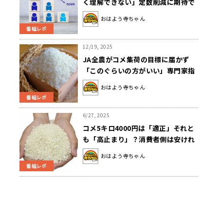
く理解できない」定数削減に期待で
きない理由とは？
おはよう寺ちゃん
番組レポ
12/19, 2025
JA全農がコメ集荷の目標に届かず
「このぐらいの方がいい」専門家指
摘のワケは？
おはよう寺ちゃん
番組レポ
6/27, 2025
コメ5キロ4000円は「適正」それと
も「高止まり」？消費者側は安けれ
ば…
おはよう寺ちゃん
番組レポ