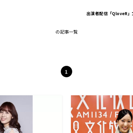
出演者
配信「QloveR」
かわのをとや
の記事一覧
1