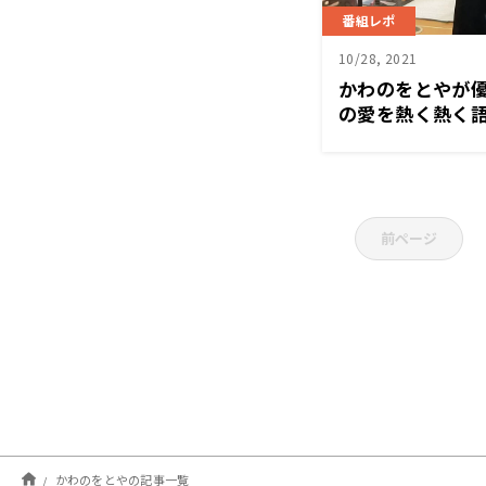
番組レポ
10/28, 2021
かわのをとやが
の愛を熱く熱く語
にまるジャパン
前ページ
かわのをとやの記事一覧