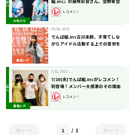
組.inc』の藤咲彩音さん、空野青空
さん！【矢吹奈子のレコメン！】
レコメン！
お知らせ
10/20, 2022
でんぱ組.inc古川未鈴、子育てしな
がらアイドル活動する上での苦労を
吐露！
番組レポ
7/22, 2022
7/20(水)でんぱ組.incがレコメン！
初登場！メンバー大感激のその理由
は？
レコメン！
番組レポ
1
前ページ
次ページ