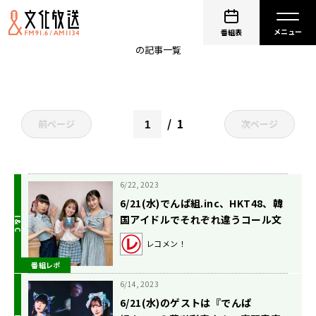
でんぱ組.inc
番組表
の記事一覧
1
前ページ
次ページ
6/22, 2023
6/21(水)でんぱ組.inc、HKT48、韓
国アイドルでそれぞれ違うコール文
化とは？【矢吹奈子のレコメン！】
レコメン！
番組レポ
6/14, 2023
6/21(水)のゲストは『でんぱ