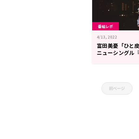
番組レポ
4/13, 2022
富田美憂「ひと
ニューシングル『
る！
前ページ