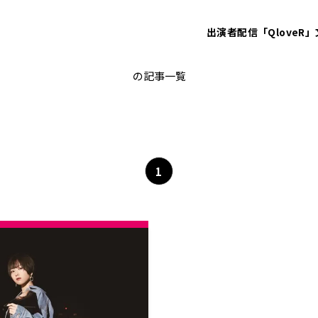
出演者
配信「QloveR」
ねえ、君に
の記事一覧
1