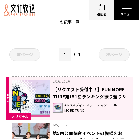
ゆいか
番組表
の記事一覧
1
前ページ
次ページ
2/16, 2026
【リクエスト受付中！】FUN MORE
TUNE第151回ランキング振り返り＆
第152回 注目楽曲紹介
A&Gメディアステーション FUN
MORE TUNE
オリジナル
6/5, 2022
第5回公開録音イベントの模様をお