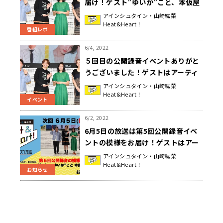
届け！ゲスト”ゆいか”こと、本仮屋
ユイカさんが求愛されたまさかのお
アインシュタイン・山崎紘菜
Heat&Heart！
相手は！？『アインシュタイン・山
番組レポ
崎紘菜 Heat & Heart!』
6/4, 2022
５回目の公開録音イベントありがと
うございました！ゲストはアーティ
スト”ゆいか”こと、本仮屋ユイカさ
アインシュタイン・山崎紘菜
Heat&Heart！
ん！『アインシュタイン・山崎紘菜
イベント
Heat & Heart!』
6/2, 2022
6月5日の放送は第5回公開録音イベ
ントの模様をお届け！ゲストはアー
ティスト”ゆいか”こと、本仮屋ユイ
アインシュタイン・山崎紘菜
Heat&Heart！
カさん！『アインシュタイン・山崎
お知らせ
紘菜 Heat & Heart!』