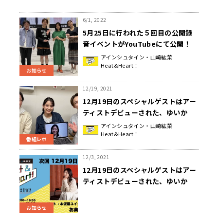
6/1, 2022
5月25日に行われた５回目の公開録
音イベントがYouTubeにて公開！
『アインシュタイン・山崎紘菜
アインシュタイン・山崎紘菜
Heat&Heart！
Heat&Heart!』
お知らせ
12/19, 2021
12月19日のスペシャルゲストはアー
ティストデビューされた、ゆいか
（本仮屋ユイカ）さんが登場！！デ
アインシュタイン・山崎紘菜
Heat&Heart！
ビューのきっかけはYouTube！『ア
番組レポ
インシュタイン・山崎紘菜
Heat&Heart!』
12/3, 2021
12月19日のスペシャルゲストはアー
ティストデビューされた、ゆいか
（本仮屋ユイカ）さんが登場！！
『アインシュタイン・山崎紘菜
お知らせ
Heat&Heart!』