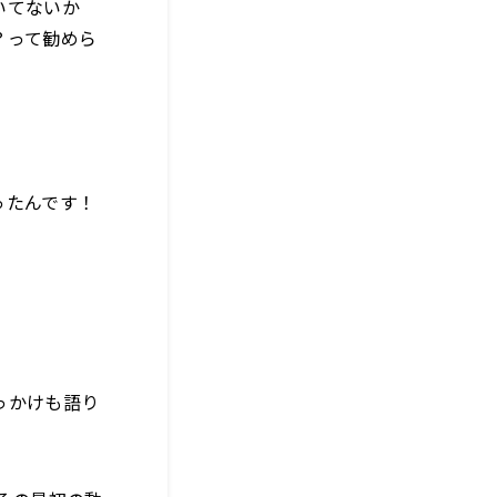
いてないか
？って勧めら
ったんです！
っかけも語り