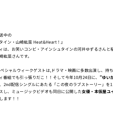
送中の
イン・山崎紘菜 Heat&Heart！』
ィは、お笑いコンビ・アインシュタインの河井ゆずるさんと
崎紘菜さんです。
のスペシャルウィークゲストは,ドラマ・映画に多数出演し、持
ィ番組でも引っ張りだこ！！そして今年10月24日に、
”ゆい
、2nd配信シングルにあたる「この夜のラブストーリー」を11
スし、ミュージックビデオも同日に公開した
女優・本仮屋ユ
します！！