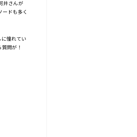
河井さんが
ソードも多く
んに憧れてい
ら質問が！