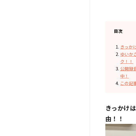
目次
きっか
ゆいか
ク！！
公開録
中！
この記
きっかけは
由！！