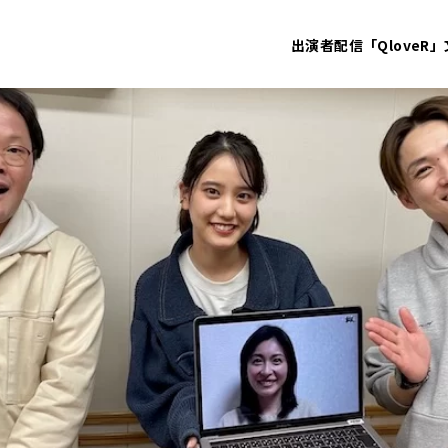
出演者
配信「QloveR」