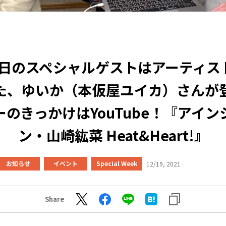
19日のスペシャルゲストはアーティス
た、ゆいか（本仮屋ユイカ）さんが
ーのきっかけはYouTube！『アイン
ン・山崎紘菜 Heat&Heart!』
お知らせ
イベント
Special Week
12/19, 2021
Share