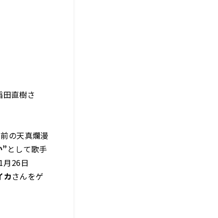
稲田直樹さ
ち前の天真爛漫
か”
として歌手
月26日
イカ
さんをゲ