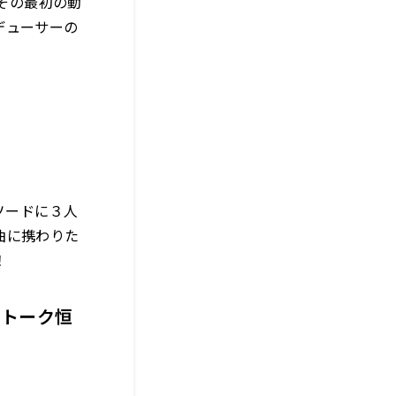
その最初の動
デューサーの
ソードに３人
曲に携わりた
！
グトーク恒