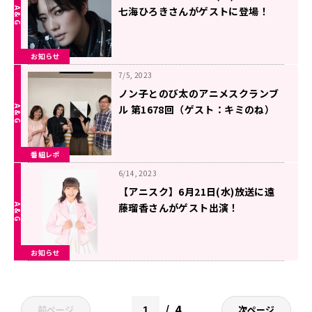
七海ひろきさんがゲストに登場！
お知らせ
7/5, 2023
ノン子とのび太のアニメスクランブ
ル 第1678回（ゲスト：キミのね）
番組レポ
6/14, 2023
【アニスク】6月21日(水)放送に遠
藤瑠香さんがゲスト出演！
お知らせ
4
前ページ
次ページ