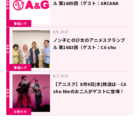
ル 第1685回（ゲスト：ARCANA
PROJECT）
番組レポ
8/9, 2023
ノン子とのび太のアニメスクランブ
ル 第1683回（ゲスト：Cö shu
Nie）
番組レポ
8/2, 2023
【アニスク】8月9日(水)放送は…Cö
shu Nieのお二人がゲストに登場！
お知らせ