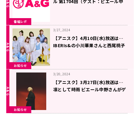
ル 第1704回（ゲスト：ピエール中
野さん)
番組レポ
3/27, 2024
【アニスク】4月10日(水)放送は…
IBERIs&の小川華果さんと西尾桃子
さんがゲストに登場！
お知らせ
3/20, 2024
【アニスク】3月27日(水)放送は…
凛として時雨 ピエール中野さんがゲ
ストに登場！
お知らせ