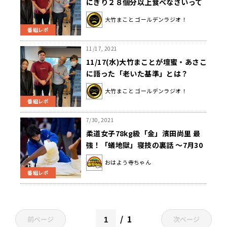
にぎり２８個分以上食べなさいって
言われて」金メダル獲得の最大の危
大竹まこと ゴールデンラジオ！
機！～11月17日「大竹まこと ゴー
番組レポ
ルデンラジオ」
11/17, 2021
11/17(水)大竹まことが壇蜜・あさこ
に語った「老いた基準」とは？
大竹まこと ゴールデンラジオ！
番組レポ
7/30, 2021
柔道女子78kg級「金」濱田尚里 最
強！「蟻地獄」寝技の裏話 ～7月30
日「おはよう寺ちゃん」
おはよう寺ちゃん
番組レポ
1
前ページ
次ページ