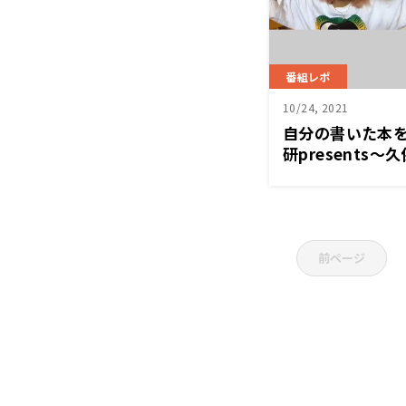
番組レポ
10/24, 2021
自分の書いた本
研presents～久
Home』
前ページ