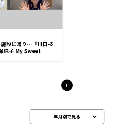
を施設に贈り…『川口技
保純子 My Sweet
1
年月別で見る