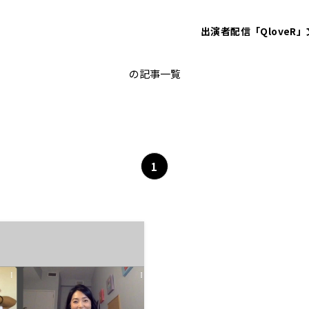
出演者
配信「QloveR」
オークション
の記事一覧
1