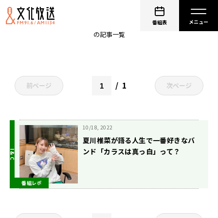
カラスは真っ白
番組表
の記事一覧
1
前ページ
次ページ
10/18, 2022
夏川椎菜が語る人生で一番好きなバ
ンド「カラスは真っ白」って？
番組レポ