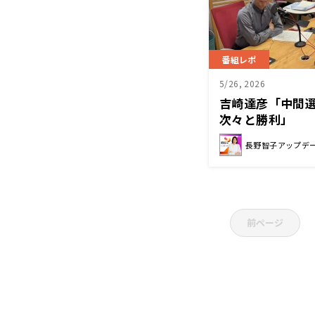
番組レポ
5/26, 2026
吉崎達彦「中間
次々と勝利」
長野智子アップデ
前ページ