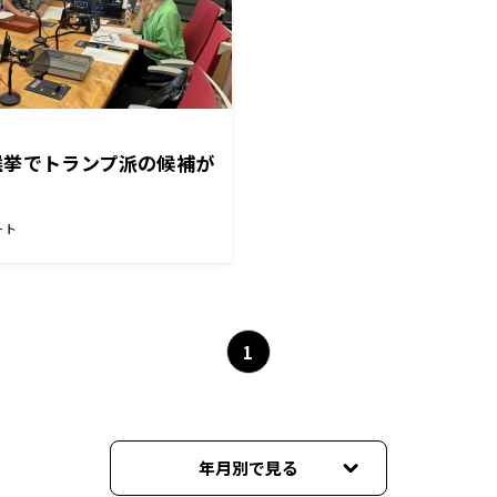
選挙でトランプ派の候補が
ート
1
年月別で見る