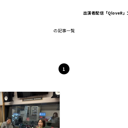
出演者
配信「QloveR」
ガルレイン
の記事一覧
1