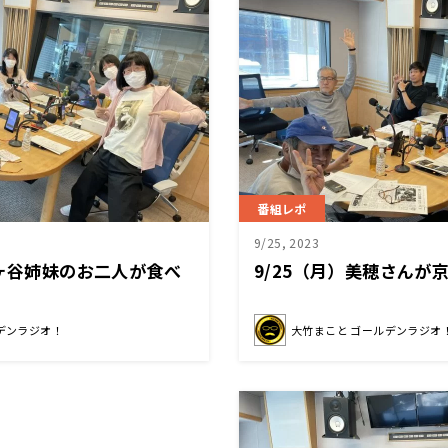
番組レポ
9/25, 2023
佐ヶ谷姉妹のお二人が食べ
9/25（月）美穂さんが
？
デンラジオ！
大竹まこと ゴールデンラジオ