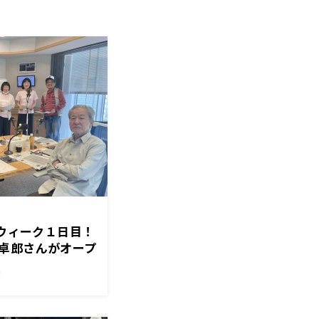
ルウィーク１日目！
卓郎さんがオープ
…！？😳
！