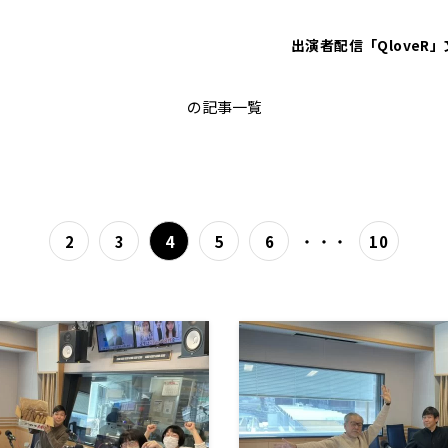
出演者
配信「QloveR」
ガンバレルーヤ
の記事一覧
・・・
2
3
4
5
6
10