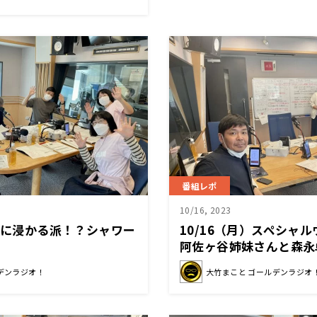
番組レポ
10/16, 2023
湯舟に浸かる派！？シャワー
10/16（月）スペシャ
？
阿佐ヶ谷姉妹さんと森永
ニングソングをマイクで
デンラジオ！
大竹まこと ゴールデンラジオ