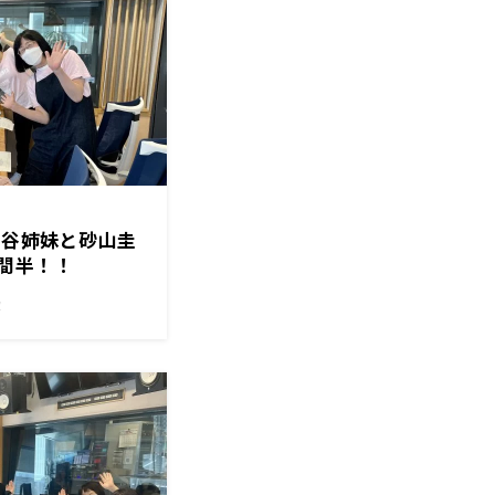
ヶ谷姉妹と砂山圭
間半！！
！