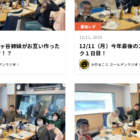
番組レポ
12/11, 2023
阿佐ヶ谷姉妹がお互い作った
12/11（月）今年最後
け！？
ク１日目！
デンラジオ！
大竹まこと ゴールデンラジオ