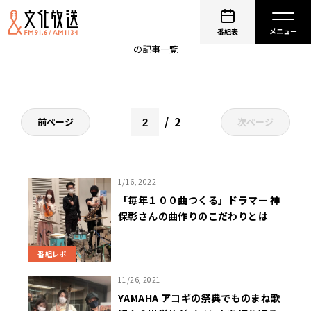
ギター
番組表
の記事一覧
2
前ページ
次ページ
1/16, 2022
「毎年１００曲つくる」ドラマー 神
保彰さんの曲作りのこだわりとは
番組レポ
11/26, 2021
YAMAHA アコギの祭典でものまね歌