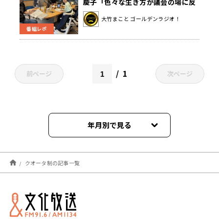
慶子「色々な生き方が議会の場に反
映できるようにして欲しい」
大竹まこと ゴールデンラジオ！
番組レポ
1
前ページ
次ページ
年月別で見る
2025年02月
クオータ制の記事一覧
2024年10月