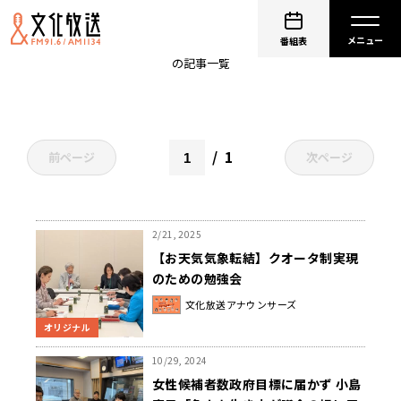
クオータ制
番組表
の記事一覧
1
前ページ
次ページ
2/21, 2025
【お天気気象転結】クオータ制実現
のための勉強会
文化放送アナウンサーズ
オリジナル
10/29, 2024
女性候補者数政府目標に届かず 小島