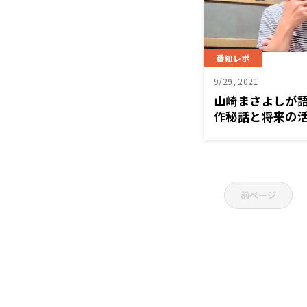
番組レポ
9/29, 2021
山崎まさよしが語
作秘話と将来の活
「くにまるジャ
前ページ