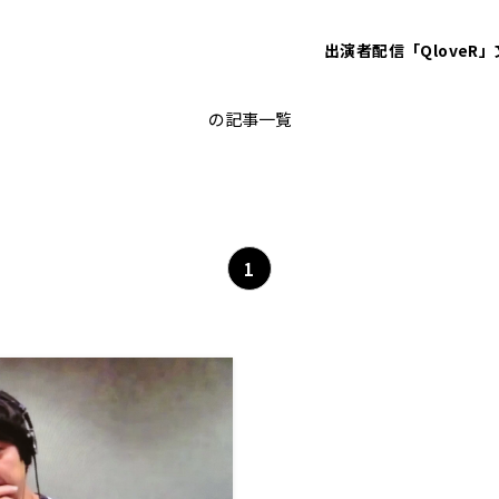
出演者
配信「QloveR」
クラフトパパ
の記事一覧
1