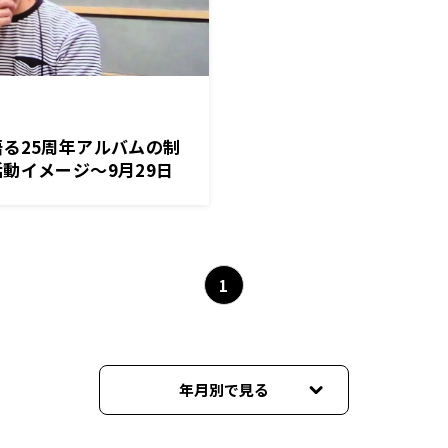
る25周年アルバムの制
動イメージ～9月29日
パン極」
1
年月別で見る