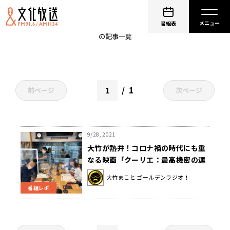
クーリエ
番組表
の記事一覧
1
前ページ
次ページ
9/28, 2021
大竹が熱弁！コロナ禍の時代にも重
なる映画「クーリエ：最高機密の運
び屋」〜9月28日「大竹まこと ゴー
大竹まこと ゴールデンラジオ！
ルデンラジオ」
番組レポ