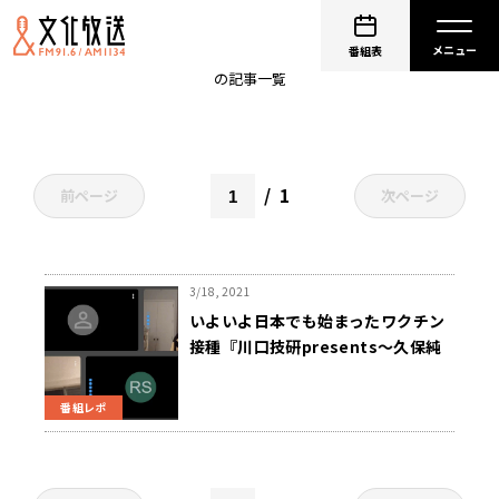
コロワくんの相談室
番組表
の記事一覧
1
前ページ
次ページ
3/18, 2021
いよいよ日本でも始まったワクチン
接種『川口技研presents～久保純
子 My Sweet Home』
番組レポ