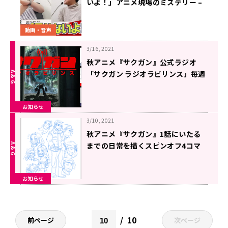
いよ！」アニメ現場のミステリー –
ザツダン #04
動画・音声
3/16, 2021
秋アニメ『サクガン』公式ラジオ
「サクガン ラジオラビリンス」毎週
火曜日 19:00～放送開始！「父と
娘」テーマのコラボ小説コンテスト
お知らせ
をエブリスタで開催
3/10, 2021
秋アニメ『サクガン』1話にいたる
までの日常を描くスピンオフ4コマ
漫画を公式サイト＆公式SNSで連載
開始
お知らせ
10
前ページ
次ページ