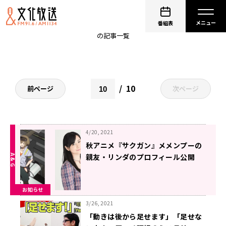
サテライト
番組表
の記事一覧
10
前ページ
次ページ
4/20, 2021
秋アニメ『サクガン』メメンプーの
親友・リンダのプロフィール公開
CVを担当する津田美波が5/11(火)
「ラジオラビリンス」にゲスト出演
お知らせ
3/26, 2021
「動きは後から足せます」「足せな