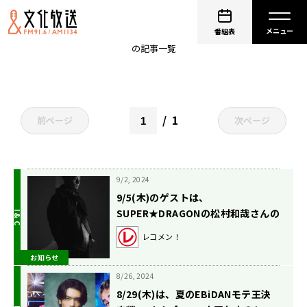
スパドラ
番組表
の記事一覧
1
前ページ
次ページ
9/2, 2024
9/5(木)のゲストは、
SUPER★DRAGONの松村和哉さんの
ソロプロジェクトCuegeeさん！
レコメン！
【M!LK 吉田仁人のレコメン！】
お知らせ
8/26, 2024
8/29(木)は、夏のEBiDANモテ王決