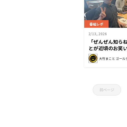
番組レポ
2/13, 2026
「ぜんぜん知ら
とが近頃のお笑
なかった
大竹まこと ゴール
前ページ