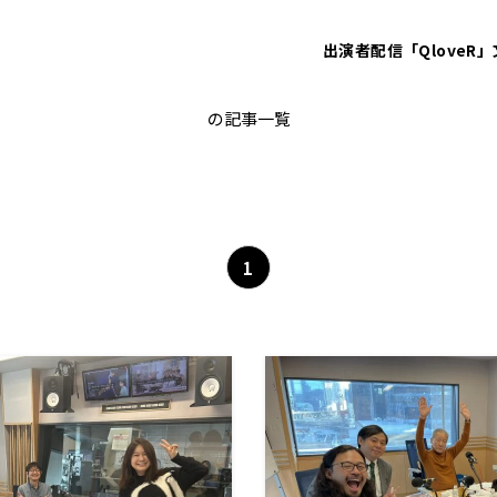
出演者
配信「QloveR」
タバやん
の記事一覧
1