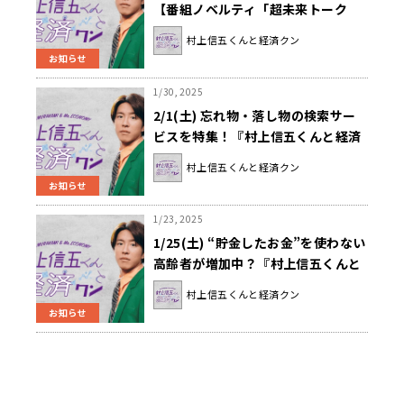
【番組ノベルティ「超未来トーク
ン」プレゼント】第4弾決定！
村上信五くんと経済クン
お知らせ
1/30, 2025
2/1(土) 忘れ物・落し物の検索サー
ビスを特集！『村上信五くんと経済
クン』
村上信五くんと経済クン
お知らせ
1/23, 2025
1/25(土) “貯金したお金”を使わない
高齢者が増加中？『村上信五くんと
経済クン』
村上信五くんと経済クン
お知らせ