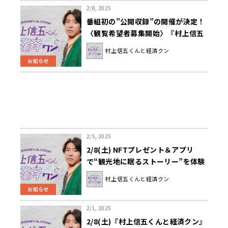
2/8, 2025
番組初の”公開収録”の開催が決定！
〈観覧希望者募集開始〉『村上信五
くんと経済クン』
村上信五くんと経済クン
お知らせ
2/5, 2025
2/8(土) NFTプレゼント＆アプリ
で“観光地に眠るストーリー”を体験
しよう！『村上信五くんと経済ク
村上信五くんと経済クン
ン』
お知らせ
2/1, 2025
2/8(土)『村上信五くんと経済クン』