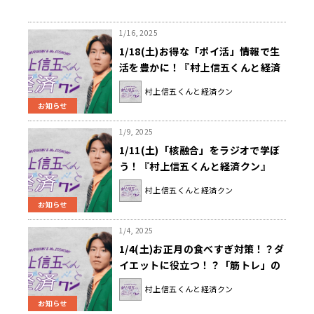
1/16, 2025
1/18(土)お得な「ポイ活」情報で生
活を豊かに！『村上信五くんと経済
クン』
村上信五くんと経済クン
お知らせ
1/9, 2025
1/11(土)「核融合」をラジオで学ぼ
う！『村上信五くんと経済クン』
村上信五くんと経済クン
お知らせ
1/4, 2025
1/4(土)お正月の食べすぎ対策！？ダ
イエットに役立つ！？「筋トレ」の
新常識を学ぼう！『村上信五くんと
村上信五くんと経済クン
経済クン』
お知らせ