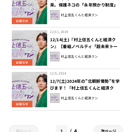
来。保護ネコの「永年預かり制度」
に迫る！『村上信五くんと経済ク
村上信五くんと経済クン
ン』
お知らせ
12/11, 2024
12/14(土)『村上信五くんと経済ク
ン』【番組ノベルティ「超未来トー
クン」プレゼント】第3弾決定！
村上信五くんと経済クン
お知らせ
12/5, 2024
12/7(土)2024年の”北朝鮮情勢”を学
びます！『村上信五くんと経済ク
ン』
村上信五くんと経済クン
お知らせ
4
前ページ
次ページ