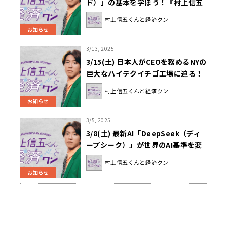
ド）」の基本を学ぼう！『村上信五
くんと経済クン』
村上信五くんと経済クン
お知らせ
3/13, 2025
3/15(土) 日本人がCEOを務めるNYの
巨大なハイテクイチゴ工場に迫る！
『村上信五くんと経済クン』
村上信五くんと経済クン
お知らせ
3/5, 2025
3/8(土) 最新AI「DeepSeek（ディ
ープシーク）」が世界のAI基準を変
える！？『村上信五くんと経済ク
村上信五くんと経済クン
ン』
お知らせ