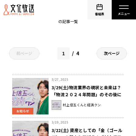
バニラVisaギフトカード
番組表
の記事一覧
4
前ページ
次ページ
3/27, 2025
3/29(土)物流業界の現状と未来は？
「物流２０２４年問題」のその後に
迫る！『村上信五くんと経済クン』
村上信五くんと経済クン
お知らせ
3/19, 2025
3/22(土) 資産としての「金（ゴール