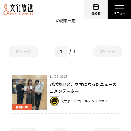
パパだけど、ママになりました
番組表
の記事一覧
1
前ページ
次ページ
11/28, 2023
パパだけど、ママになったニュース
コメンテーター
大竹まこと ゴールデンラジオ！
番組レポ