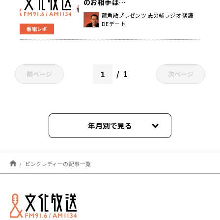
のお相手は…
龍角散プレゼンツ 志の輔ラジオ 落語
DEデート
番組レポ
1
前ページ
次ページ
年月別で見る
2024年06月
ピンクレディーの記事一覧