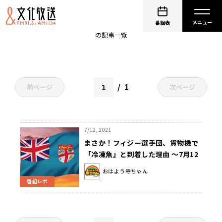
フィジー
番組表
の記事一覧
1
前ページ
次ページ
7/12, 2021
まさか！フィジー選手団、貨物機で
「冷凍魚」と到着した理由 ～7月12
日「おはよう寺ちゃん」
おはよう寺ちゃん
番組レポ