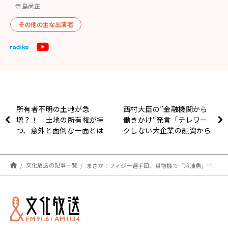
寺島尚正
その他の主な出演者
所有者不明の土地が急
西村大臣の”金融機関から
増？！ 土地の所有権が持
働きかけ“発言「テレワー
つ、意外と面倒な一面とは
クしない大企業の融資から
（おとなライフ・アカデミ
止めるべき」大谷昭宏氏～
ーWEB）
７月12日「くにまるジャ
パン極」
文化放送の記事一覧
まさか！フィジー選手団、貨物機で「冷凍魚」と到着した理由 ～7月12日「おはよう寺ちゃん」