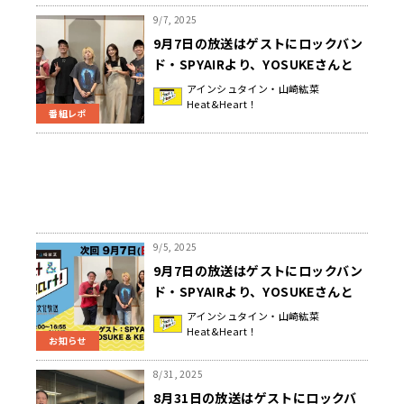
9/7, 2025
9月7日の放送はゲストにロックバン
ド・SPYAIRより、YOSUKEさんと
KENTA さんが登場！新ボーカルオー
アインシュタイン・山崎紘菜
Heat&Heart！
ディション秘話！『アインシュタイ
番組レポ
ン・山崎紘菜 Heat&Heart!』
9/5, 2025
9月7日の放送はゲストにロックバン
ド・SPYAIRより、YOSUKEさんと
KENTA さんが登場！公開録音イベン
アインシュタイン・山崎紘菜
Heat&Heart！
ト観覧者募集中！『アインシュタイ
お知らせ
ン・山崎紘菜 Heat&Heart!』
8/31, 2025
8月31日の放送はゲストにロックバ