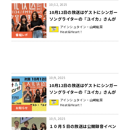
10/12, 2025
10月12日の放送はゲストにシンガー
ソングライターの『ユイカ』さんが
登場！特別企画！「『ユイカ』の歌
アインシュタイン・山崎紘菜
Heat&Heart！
詞&連想になりたい」『アインシュ
番組レポ
タイン・山崎紘菜 Heat&Heart!』
10/9, 2025
10月12日の放送はゲストにシンガー
ソングライターの『ユイカ』さんが
登場！『アインシュタイン・山崎紘
アインシュタイン・山崎紘菜
Heat&Heart！
菜 Heat&Heart!』
お知らせ
10/5, 2025
１０月５日の放送は公開録音イベン