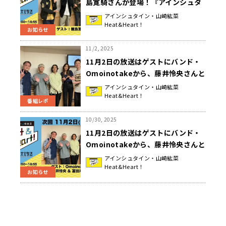
島寛騎さんが登場！『アインシュタ
イン・山崎紘菜 Heat&Heart!』
アインシュタイン・山崎紘菜
Heat&Heart！
お知らせ
11/2, 2025
11月2日の放送はゲストにバンド・
Omoinotakeから、藤井怜央さんと
冨田洋之進さんが登場！特別企画
アインシュタイン・山崎紘菜
Heat&Heart！
「思いの丈を合わせて！せーの&シ
番組レポ
ャウト」『アインシュタイン・山崎
紘菜 Heat&Heart!』
10/30, 2025
11月2日の放送はゲストにバンド・
Omoinotakeから、藤井怜央さんと
冨田洋之進さんが登場！『アインシ
アインシュタイン・山崎紘菜
Heat&Heart！
ュタイン・山崎紘菜
お知らせ
Heat&Heart!』