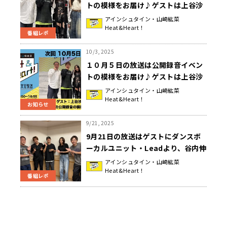
トの模様をお届け♪ゲストは上谷沙
弥さんが登場！公式の掛け声が決
アインシュタイン・山崎紘菜
Heat&Heart！
定！？『アインシュタイン・山崎紘
番組レポ
菜 Heat&Heart!』
10/3, 2025
１０月５日の放送は公開録音イベン
トの模様をお届け♪ゲストは上谷沙
弥さんが登場！『アインシュタイ
アインシュタイン・山崎紘菜
Heat&Heart！
ン・山崎紘菜 Heat&Heart!』
お知らせ
9/21, 2025
9月21日の放送はゲストにダンスボ
ーカルユニット・Leadより、谷内伸
也さんと鍵本輝 さんが登場！特別企
アインシュタイン・山崎紘菜
Heat&Heart！
画『同じこと答えて！&REPRISE』
番組レポ
『アインシュタイン・山崎紘菜
Heat&Heart!』