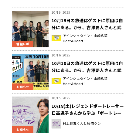
10/19, 2025
10月19日の放送はゲストに原因は自
分にある。から、吉澤要人さんと武
藤潤さんが登場！特別企画「略称は
アインシュタイン・山崎紘菜
Heat&Heart！
自分にある！リャクジブ&キング 」
番組レポ
開催♪『アインシュタイン・山崎紘
菜 Heat&Heart!』
10/16, 2025
10月19日の放送はゲストに原因は自
分にある。から、吉澤要人さんと武
藤潤さんが登場！『アインシュタイ
アインシュタイン・山崎紘菜
Heat&Heart！
ン・山崎紘菜 Heat&Heart!』
お知らせ
10/15, 2025
10/18(土)レジェンドボートレーサー
日高逸子さんから学ぶ「ボートレー
ス」の世界！『村上信五くんと経済
村上信五くんと経済クン
クン』
お知らせ