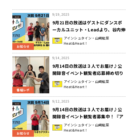
9/19, 2025
9月21日の放送はゲストにダンスボ
ーカルユニット・Leadより、谷内伸
也さんと鍵本輝 さんが登場！『アイ
アインシュタイン・山崎紘菜
Heat&Heart！
ンシュタイン・山崎紘菜
お知らせ
Heat&Heart!』
9/14, 2025
9月14日の放送は３人でお届け♪公
開録音イベント観覧者応募締め切り
が今日まで！『アインシュタイン・
アインシュタイン・山崎紘菜
Heat&Heart！
山崎紘菜 Heat&Heart!』
番組レポ
9/12, 2025
9月14日の放送は３人でお届け♪公
開録音イベント観覧者募集中！『ア
インシュタイン・山崎紘菜
アインシュタイン・山崎紘菜
Heat&Heart！
Heat&Heart!』
お知らせ