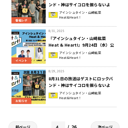
ンド・神はサイコロを振らないよ
り、柳田周作さんと桐木岳貢さんが
アインシュタイン・山崎紘菜
Heat&Heart！
登場！「神はサイコロを振らないが
番組レポ
人はハッキリと覚えない&チェッ
ク！」『アインシュタイン・山崎紘
8/31, 2025
菜 Heat&Heart!』
『アインシュタイン・山崎紘菜
Heat & Heart!』9月24日（水）公
開録音イベントを開催！ 話題のヒ
アインシュタイン・山崎紘菜
Heat&Heart！
ールレスラー・上谷沙弥がゲストで
イベント
登場
8/29, 2025
8月31日の放送はゲストにロックバ
ンド・神はサイコロを振らないよ
り、柳田周作さんと桐木岳貢さんが
アインシュタイン・山崎紘菜
Heat&Heart！
登場！『アインシュタイン・山崎紘
お知らせ
菜 Heat&Heart!』
26
前ページ
次ページ