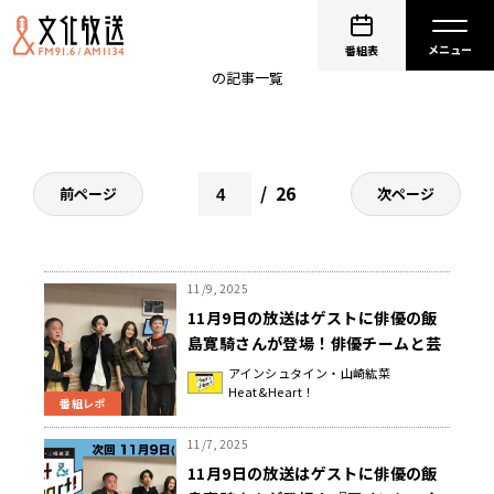
ボートレース
番組表
の記事一覧
26
前ページ
次ページ
11/9, 2025
11月9日の放送はゲストに俳優の飯
島寛騎さんが登場！俳優チームと芸
人チームで対決企画！『アインシュ
アインシュタイン・山崎紘菜
Heat&Heart！
タイン・山崎紘菜 Heat&Heart!』
番組レポ
11/7, 2025
11月9日の放送はゲストに俳優の飯